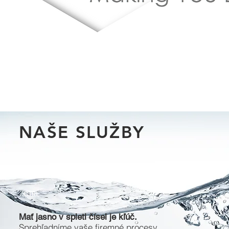
NAŠE SLUŽBY
CTRL
Mať jasno v spleti čísel je kľúč.
Sprehľadníme vaše firemné procesy.