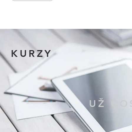
KURZY
UŽ ČO